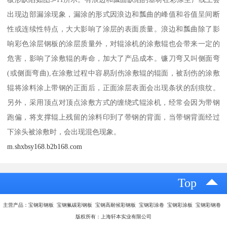
出现边部漏涂现象，漏涂的形式因浪边和瓢曲的峰值和谷值呈间断
性或连续性特点，大大影响了涂层的表面质量。浪边和瓢曲除了影
响彩色涂层钢板的涂层质量外，对辊涂机的涂敷辊也会带来一定的
危害，影响了涂敷辊的寿命，加大了产品成本。镰刀弯又叫侧面弯
(或侧面弯曲),在涂敷过程中容易刮伤涂敷辊的辊面，被刮伤的涂敷
辊将涂料涂上带钢的正面后，正面涂层表面会出现条状的刮痕纹。
另外，采用顶点对顶点涂敷方式的缠绕式辊涂机，经常会因为带钢
跑偏，将支撑辊上残留的涂料印到了带钢的背面，当带钢背面经过
下涂头被涂敷时，会出现混色现象。
m.shxbsy168.b2b168.com
Top
主营产品：宝钢彩钢板 宝钢氟碳彩钢板 宝钢高耐候彩钢板 宝钢彩涂卷 宝钢彩涂板 宝钢彩钢卷
版权所有：上海轩本实业有限公司