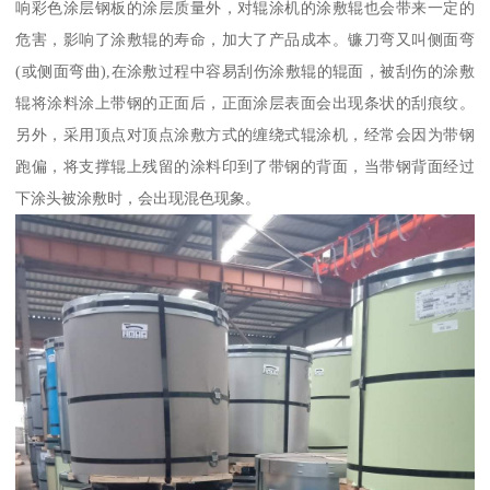
响彩色涂层钢板的涂层质量外，对辊涂机的涂敷辊也会带来一定的
危害，影响了涂敷辊的寿命，加大了产品成本。镰刀弯又叫侧面弯
(或侧面弯曲),在涂敷过程中容易刮伤涂敷辊的辊面，被刮伤的涂敷
辊将涂料涂上带钢的正面后，正面涂层表面会出现条状的刮痕纹。
另外，采用顶点对顶点涂敷方式的缠绕式辊涂机，经常会因为带钢
跑偏，将支撑辊上残留的涂料印到了带钢的背面，当带钢背面经过
下涂头被涂敷时，会出现混色现象。