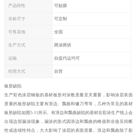
产品特性
可贴膜
非标尺寸
可定制
可售卖地
全国
生产方式
两涂两烘
运输
自提代运均可
经营方式
自营
板形缺陷
生产彩色涂层钢板的基材板形对涂敷质量至关重要，影响涂层表面
质量的板形缺陷主要有浪边、瓢曲和镰刀弯等，几种为常见的基材
板形缺陷如图5-11所示。有浪边和瓢曲缺陷的基材在彩涂生产线上会
出现边部漏涂现象，漏涂的形式因浪边和瓢曲的峰值和谷值呈间断
性或连续性特点，大大影响了涂层的表面质量。浪边和瓢曲除了影