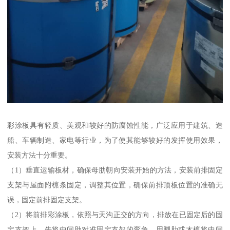
彩涂板具有轻质、美观和较好的防腐蚀性能，广泛应用于建筑、造
船、车辆制造、家电等行业，为了使其能够较好的发挥使用效果，
安装方法十分重要。
（1）垂直运输板材，确保母肋朝向安装开始的方法，安装前排固定
支架与屋面附檩条固定，调整其位置，确保前排顶板位置的准确无
误，固定前排固定支架。
（2）将前排彩涂板，依照与天沟正交的方向，排放在已固定后的固
定支架上，先将中间肋对准固定支架的弯角，用脚肋或木檩将中间