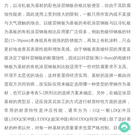
力，以冷轧板为基材的彩色涂层钢板价格比较便宜，但由于其防腐
蚀性能差，因此使用上受到很大的限制，一般只用作室内或不直接
与大气接触的场合。以镀层钢板为基板的有机涂层钢板与以冷轧板
为基板的有机涂层钢板相比应用要广泛得多，例如热镀锌钢板的锌
层(15~30pum)本身就具有很强的防锈能力，再加上有机涂料，只会
更好地改善其表面性能和增加美感。由于钢板表面镀锌层的厚度直
接决定了镀锌层钢板的耐腐蚀性，因此以锌层较薄(5~8um)的电镀锌
钢板为基材的有机涂层钢板则比较适用于一些对防腐要求不太高、
环境不太恶劣的场合，这样更显得经济实用。基材的选择一般由供
需双方共同协商，按实际应用来确定选用哪一种类型的带钢作为基
材，也可以参考表5-2所列出的选择方案来确定。另外，在确定涂层
基材的类型后，还应按其后加工的方式进行材质特性方面的选择，
常用的材质特性是冲压性能，通常分为：CQ(一般),DQ(冲压
级),DDQ(深冲级).EDDQ(超深冲级)和SEDDQ(特深冲级).除了选好基
材的种类以外，对每一种基材的质量要求也需严格控制。目前我国