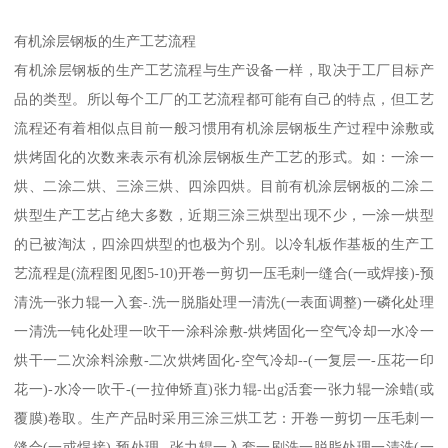
有机涂层钢板的生产工艺流程
有机涂层钢板的生产工艺流程与生产设备一样，取决于工厂目标产
品的类型。所以每个工厂的工艺流程都可能有自己的特点，但工艺
流程还有着相似点目前一般习惯用有机涂层钢板生产过程中涂敷或
烘烤固化的次数来表示有机涂层钢板生产工艺的形式。如：一涂一
烘、二涂二烘、三涂三烘、四涂四烘。目前有机涂层钢板的二涂二
烘型生产工艺占绝大多数，近期三涂三烘型出现不少，一涂一烘型
的已被淘汰，四涂四烘型的也极为个别。以冷轧板作基板的生产工
艺流程是(流程图见图5-10)开卷一剪切一压毛刺一缝合(一或焊接)-预
清洗一张力辊一入套-.洗一脱脂处理一清洗(一表面调整)一磷化处理
一清洗一钝化处理一吹干一涂科涂敷-烘烤固化一空气冷却一水冷一
烘干一二次涂料涂敷-二次烘烤固化-空气冷却--(一复层一-压花一印
花一)-水冷一吹干-(一拉伸矫直)张力辊-出g活套一张力辊一涂蜡(或
覆膜)卷取。生产产品时采用三涂三烘工艺：开卷一剪切一压毛刺一
缝合(一或焊接)-预处理--张力辊一入套一刷洗一脱脂处理一清洗(一