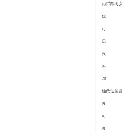
丙烯酸树脂
优
可
良
良
劣
20
硅改性聚酯
良
可
良