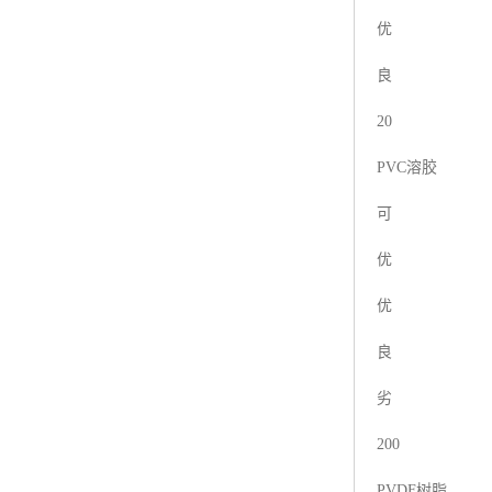
优
良
20
PVC溶胶
可
优
优
良
劣
200
PVDF树脂