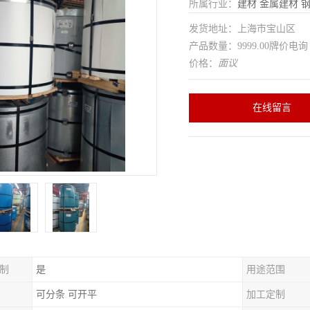
所属行业：
建材
金属建材
发货地址：上海市宝山区
产品数量：9999.00牌价电询
价格：
面议
在线留言
制
是
用途范围
可分条 可开平
加工定制