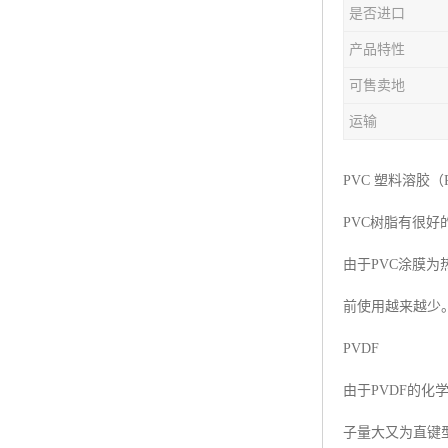
是否进口
产品特性
可售卖地
运输
PVC 塑料溶胶（PVC
PVC树脂有很好
由于PVC涂膜
前使用越来越少
PVDF
由于PVDF的
子量大又为直键