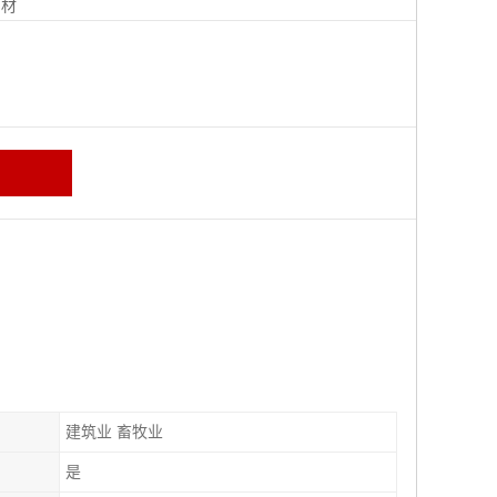
钢材
建筑业 畜牧业
是