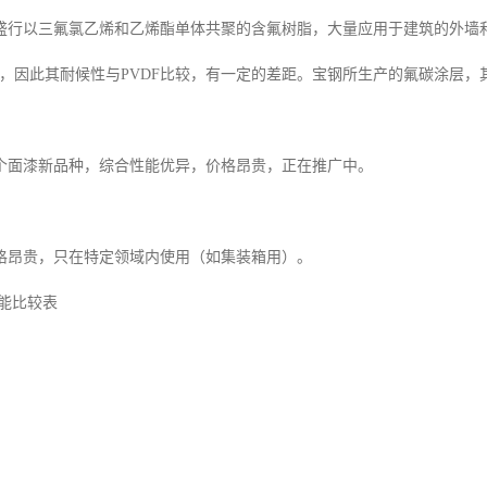
盛行以三氟氯乙烯和乙烯酯单体共聚的含氟树脂，大量应用于建筑的外墙
左右，因此其耐候性与PVDF比较，有一定的差距。宝钢所生产的氟碳涂层，
个面漆新品种，综合性能优异，价格昂贵，正在推广中。
格昂贵，只在特定领域内使用（如集装箱用）。
性能比较表