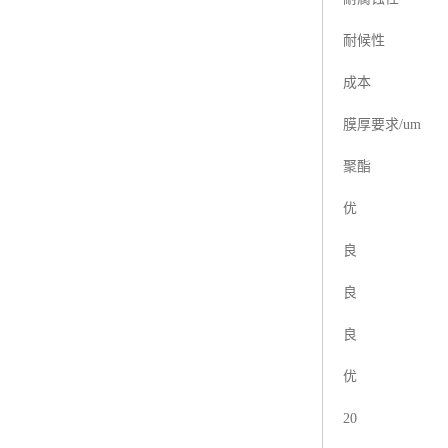
耐候性
成本
膜厚要求/um
聚酯
优
良
良
良
优
20