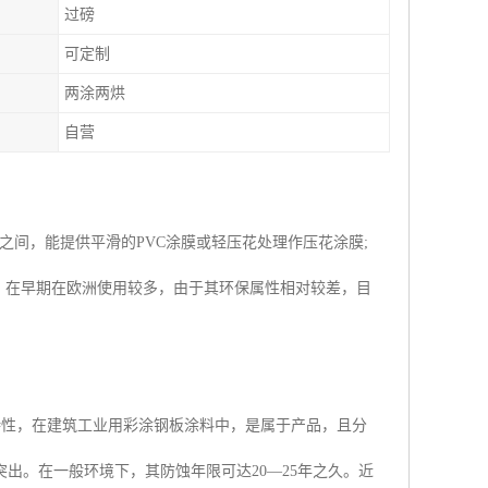
过磅
可定制
两涂两烘
自营
m之间，能提供平滑的PVC涂膜或轻压花处理作压花涂膜;
弱。在早期在欧洲使用较多，由于其环保属性相对较差，目
持性，在建筑工业用彩涂钢板涂料中，是属于产品，且分
出。在一般环境下，其防蚀年限可达20—25年之久。近