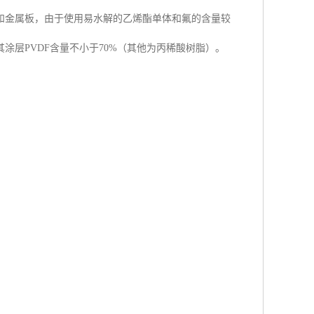
和金属板，由于使用易水解的乙烯酯单体和氟的含量较
其涂层PVDF含量不小于70%（其他为丙稀酸树脂）。