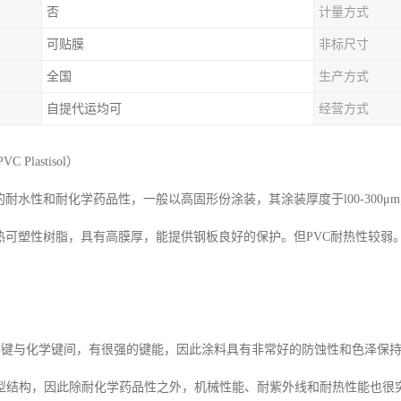
否
计量方式
可贴膜
非标尺寸
全国
生产方式
自提代运均可
经营方式
 Plastisol）
的耐水性和耐化学药品性，一般以高固形份涂装，其涂装厚度于l00-300μ
为热可塑性树脂，具有高膜厚，能提供钢板良好的保护。但PVC耐热性较
。
化学键与化学键间，有很强的键能，因此涂料具有非常好的防蚀性和色泽保
型结构，因此除耐化学药品性之外，机械性能、耐紫外线和耐热性能也很突