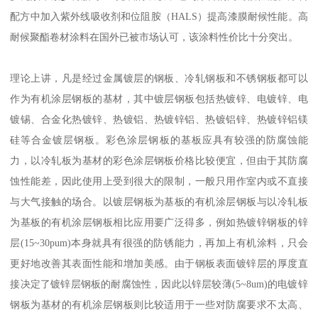
配方中加入紫外线吸收剂和位阻胺（HALS）提高漆膜耐候性能。高
耐候聚酯卷材涂料在国外已被市场认可，该涂料性价比十分突出。
理论上讲，凡是经过金属镀层的钢板、冷轧钢板和不锈钢板都可以
作为有机涂层钢板的基材，其中镀层钢板包括热镀锌、电镀锌、电
镀锡、合金化热镀锌、热镀铝、热镀锌铝、热镀铝锌、热镀锌铝镁
硅等合金镀层钢板。彩色涂层钢板的基板应具有较强的防腐蚀能
力，以冷轧板为基材的彩色涂层钢板价格比较便宜，但由于其防腐
蚀性能差，因此使用上受到很大的限制，一般只用作室内或不直接
与大气接触的场合。以镀层钢板为基板的有机涂层钢板与以冷轧板
为基板的有机涂层钢板相比应用要广泛得多，例如热镀锌钢板的锌
层(15~30pum)本身就具有很强的防锈能力，再加上有机涂料，只会
更好地改善其表面性能和增加美感。由于钢板表面镀锌层的厚度直
接决定了镀锌层钢板的耐腐蚀性，因此以锌层较薄(5~8um)的电镀锌
钢板为基材的有机涂层钢板则比较适用于一些对防腐要求不太高、