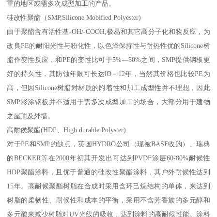
重的地区或需多次成型加工的产品。
硅改性聚酯（SMP,Silicone Mobified Polyester)
由于聚酯含有活性基-OH/-COOH,极易和其它高分子化和物反应，为
改良PE的耐阳光性与粉化性，以色泽保持性与耐热性优的Silicone树
脂作变性反应，和PE的变性比可于5%—50%之间，SMP提供钢板更
好的持久性，其防蚀年限可长达lO－12年，当然其价格也比较PE为
高，但因Silicone树脂对材质的附着性和加工成型性并不理想，因此
SMP彩涂钢板并不适用于需多次成型加工的场合，大部分用于建物
之屋顶及外墙。
高耐侯聚酯(HDP、High durable Polyster)
对于PE和SMP的缺点，英国HYDRO公司（现被BASF收购）、瑞典
的BECKER等在2000年初其开发出可达到PVDF涂层60-80%耐候性
HDP聚酯涂料，且优于普通的硅改性聚酯涂料，其户外耐候性达到
15年。高耐候聚酯树脂在合成时采用含环己烷结构的单体，来达到
树脂的柔韧性、耐候性和成本的平衡，采用不含芳香族的多元醇和
多元酸来减少树脂对UV光线的吸收，达到涂料的高耐候性能。涂料