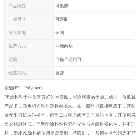
产品特性
可贴膜
非标尺寸
可定制
可售卖地
全国
生产方式
两涂两烘
运输
自提代运均可
经营方式
自营
聚酯(PE、Polyester )
PE涂料对于材质有良好的附着性，彩涂钢板易于加工成型，价廉且
产品多，颜色和光泽的选择余地大。在一般环境直接曝露下，其防
蚀年限可长达7—8年，但于工业环境或污染严重的地区，其使用寿
命会相对降低，但聚酯涂料对耐紫外光性与涂膜耐粉化性，并不理
想，因此PE涂料的使用仍需受到一些限制，一般用在空气污染不严