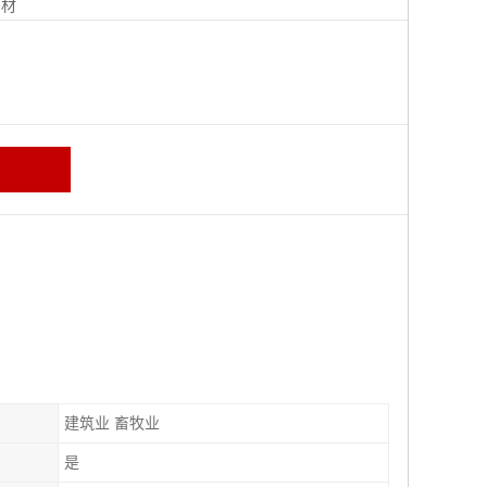
钢材
建筑业 畜牧业
是