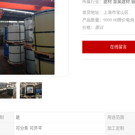
所属行业：
建材
金属建材
发货地址：上海市宝山区
产品数量：9999.00牌价电询
价格：
面议
在线留言
制
是
用途范围
可分条 可开平
加工定制