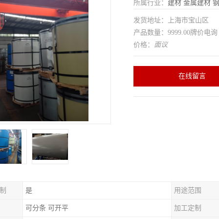
所属行业：
建材
金属建材
发货地址：上海市宝山区
产品数量：9999.00牌价电询
价格：
面议
在线留言
制
是
用途范围
可分条 可开平
加工定制