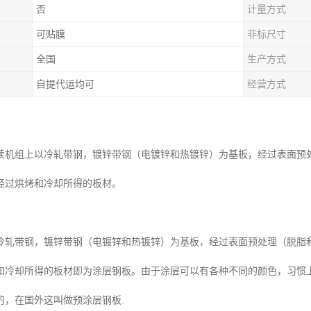
否
计量方式
可贴膜
非标尺寸
全国
生产方式
自提代运均可
经营方式
续机组上以冷轧带钢，镀锌带钢（电镀锌和热镀锌）为基板，经过表面预
经过烘烤和冷却所得的板材。
冷轧带钢，镀锌带钢（电镀锌和热镀锌）为基板，经过表面预处理（脱脂
和冷却所得的板材即为涂层钢板。由于涂层可以有各种不同的颜色，习惯
的，在国外这叫做预涂层钢板.