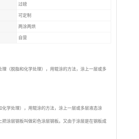
过磅
可定制
两涂两烘
自营
处理（脱脂和化学处理），用辊涂的方法，涂上一层或多
和化学处理），用辊涂的方法，涂上一层或多层液态涂
上把涂层钢板叫做彩色涂层钢板。又由于涂层是在钢板成