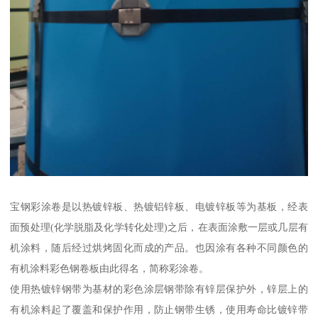
宝钢彩涂卷是以热镀锌板、热镀铝锌板、电镀锌板等为基板，经表
面预处理(化学脱脂及化学转化处理)之后，在表面涂敷一层或几层有
机涂料，随后经过烘烤固化而成的产品。也因涂有各种不同颜色的
有机涂料彩色钢卷板由此得名，简称彩涂卷。
使用热镀锌钢带为基材的彩色涂层钢带除有锌层保护外，锌层上的
有机涂料起了覆盖和保护作用，防止钢带生锈，使用寿命比镀锌带