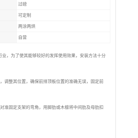
过磅
可定制
两涂两烘
自营
行业，为了使其能够较好的发挥使用效果，安装方法十分
定，调整其位置，确保前排顶板位置的准确无误，固定前
肋对准固定支架的弯角，用脚肋或木檩将中间肋及母肋扣