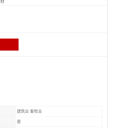
钢材
建筑业 畜牧业
是