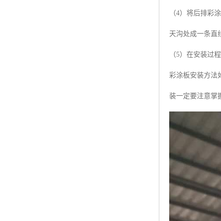
（4）将后排彩
天沟处成一条直
（5）在安装过
彩涂板安装方法
装一定要注意掌