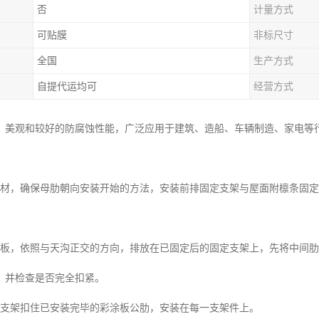
否
计量方式
可贴膜
非标尺寸
全国
生产方式
自提代运均可
经营方式
、美观和较好的防腐蚀性能，广泛应用于建筑、造船、车辆制造、家电等
板材，确保母肋朝向安装开始的方法，安装前排固定支架与屋面附檩条固
涂板，依照与天沟正交的方向，排放在已固定后的固定支架上，先将中间
，并检查是否完全扣紧。
定支架扣住已安装完毕的彩涂板公肋，安装在每一支架件上。