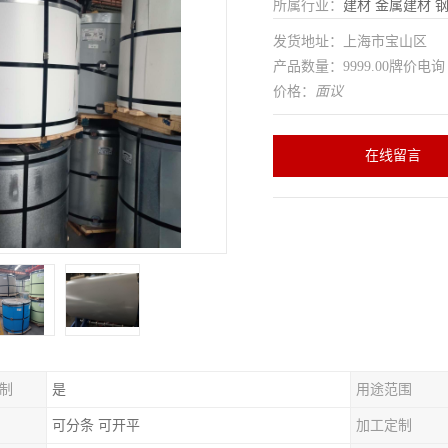
所属行业：
建材
金属建材
发货地址：上海市宝山区
产品数量：9999.00牌价电询
价格：
面议
在线留言
制
是
用途范围
可分条 可开平
加工定制