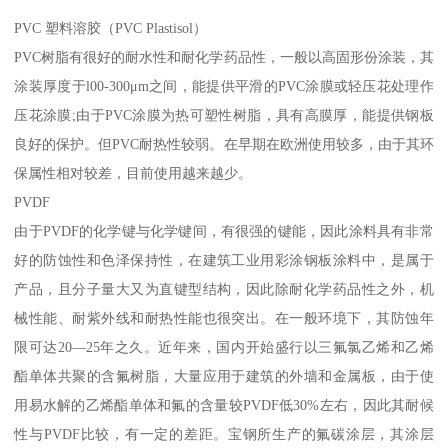
PVC 塑料溶胶（PVC Plastisol）
PVC树脂有很好的耐水性和耐化学药品性，一般以高固形份涂装，其
涂装厚度于l00-300μm之间，能提供平滑的PVC涂膜或轻压花处理作
压花涂膜;由于PVC涂膜为热可塑性树脂，具有高膜厚，能提供钢板
良好的保护。但PVC耐热性较弱。在早期在欧洲使用较多，由于其环
保属性相对较差，目前使用越来越少。
PVDF
由于PVDF的化学键与化学键间，有很强的键能，因此涂料具有非常
好的防蚀性和色泽保持性，在建筑工业用彩涂钢板涂料中，是属于
产品，且分子量大又为直键型结构，因此除耐化学药品性之外，机
械性能、耐紫外线和耐热性能也很突出。在一般环境下，其防蚀年
限可达20—25年之久。近年来，国内开始盛行以三氟氯乙烯和乙烯
酯单体共聚的含氟树脂，大量应用于建筑的外墙和金属板，由于使
用易水解的乙烯酯单体和氟的含量较PVDF低30%左右，因此其耐候
性与PVDF比较，有一定的差距。宝钢所生产的氟碳涂层，其涂层