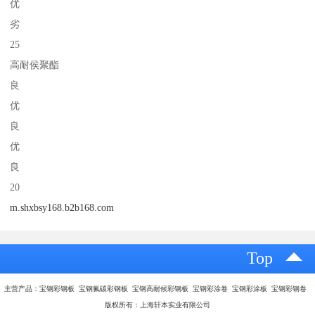
优
劣
25
高耐侯聚酯
良
优
良
优
良
20
m.shxbsy168.b2b168.com
Top
主营产品：宝钢彩钢板 宝钢氟碳彩钢板 宝钢高耐候彩钢板 宝钢彩涂卷 宝钢彩涂板 宝钢彩钢卷
版权所有：上海轩本实业有限公司