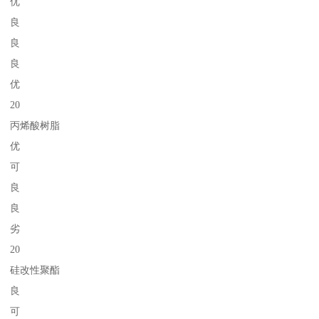
优
良
良
良
优
20
丙烯酸树脂
优
可
良
良
劣
20
硅改性聚酯
良
可