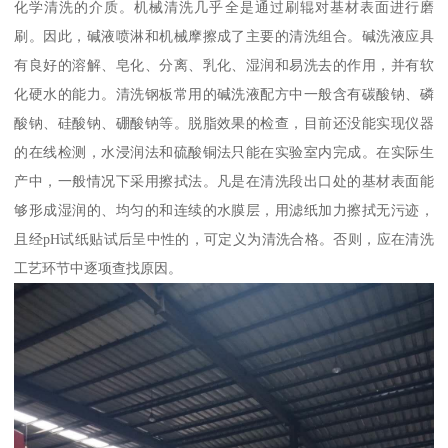
化学清洗的介质。机械清洗几乎全是通过刷辊对基材表面进行磨
刷。因此，碱液喷淋和机械摩擦成了主要的清洗组合。碱洗液应具
有良好的溶解、皂化、分离、乳化、湿润和易洗去的作用，并有软
化硬水的能力。清洗钢板常用的碱洗液配方中一般含有碳酸钠、磷
酸钠、硅酸钠、硼酸钠等。脱脂效果的检查，目前还没能实现仪器
的在线检测，水浸润法和硫酸铜法只能在实验室内完成。在实际生
产中，一般情况下采用擦拭法。凡是在清洗段出口处的基材表面能
够形成湿润的、均匀的和连续的水膜层，用滤纸加力擦拭无污迹，
且经pH试纸贴试后呈中性的，可定义为清洗合格。否则，应在清洗
工艺环节中逐项查找原因。