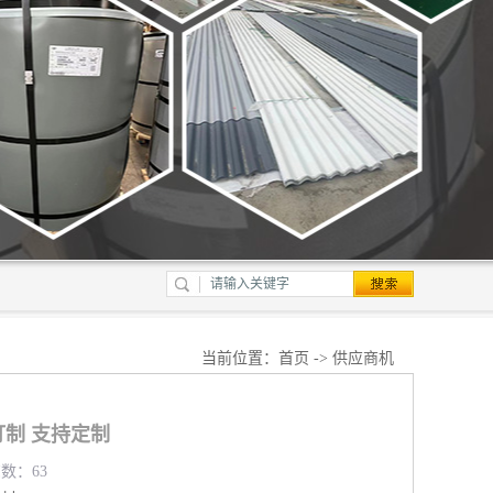
当前位置：
首页
->
供应商机
制 支持定制
览数：63