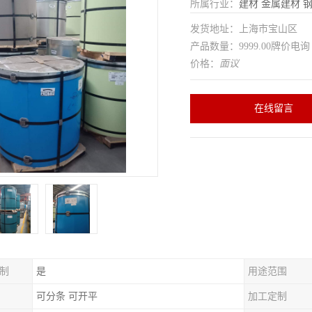
所属行业：
建材
金属建材
发货地址：上海市宝山区
产品数量：9999.00牌价电询
价格：
面议
在线留言
制
是
用途范围
可分条 可开平
加工定制