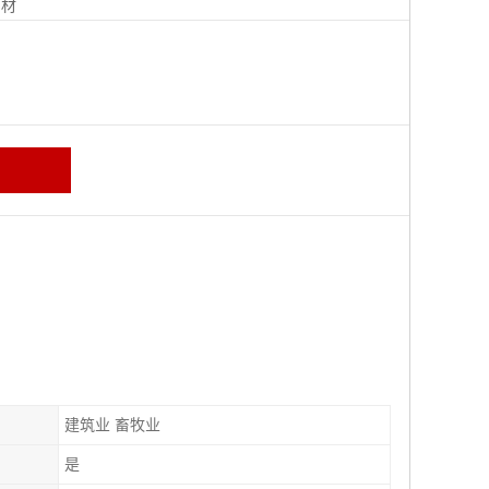
钢材
建筑业 畜牧业
是