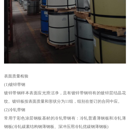
表面质量检验
(1)镀锌带钢
镀锌带钢样本表面应光滑洁净，且有镀锌带钢特有的镀锌层结晶花
纹。镀锌板按表面质量和形状分为11组，组别在签订的合同中应。
(2)冷轧带钢
常用于彩色涂层钢板基材的冷轧带钢有：冷轧普通薄钢板和冷轧薄
钢板(冷轧碳素结构钢薄钢板、深冲压用冷轧优碳钢薄钢板)