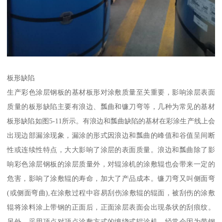
板形缺陷
生产彩色涂层钢板的基材板形对涂敷质量至关重要，影响涂层表面
质量的板形缺陷主要有浪边、瓢曲和镰刀弯等，几种为常见的基材
板形缺陷如图5-11所示。有浪边和瓢曲缺陷的基材在彩涂生产线上会
出现边部漏涂现象，漏涂的形式因浪边和瓢曲的峰值和谷值呈间断
性或连续性特点，大大影响了涂层的表面质量。浪边和瓢曲除了影
响彩色涂层钢板的涂层质量外，对辊涂机的涂敷辊也会带来一定的
危害，影响了涂敷辊的寿命，加大了产品成本。镰刀弯又叫侧面弯
(或侧面弯曲),在涂敷过程中容易刮伤涂敷辊的辊面，被刮伤的涂敷
辊将涂料涂上带钢的正面后，正面涂层表面会出现条状的刮痕纹。
另外，采用顶点对顶点涂敷方式的缠绕式辊涂机，经常会因为带钢