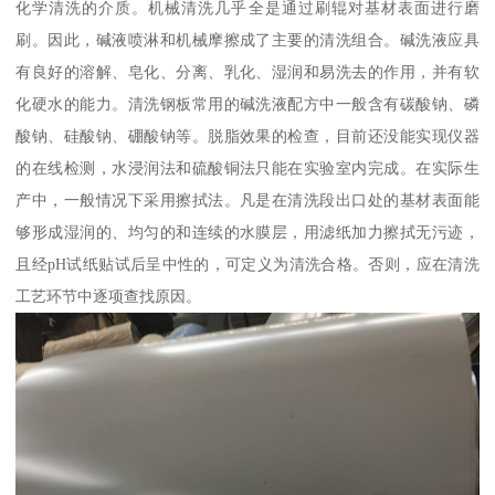
化学清洗的介质。机械清洗几乎全是通过刷辊对基材表面进行磨
刷。因此，碱液喷淋和机械摩擦成了主要的清洗组合。碱洗液应具
有良好的溶解、皂化、分离、乳化、湿润和易洗去的作用，并有软
化硬水的能力。清洗钢板常用的碱洗液配方中一般含有碳酸钠、磷
酸钠、硅酸钠、硼酸钠等。脱脂效果的检查，目前还没能实现仪器
的在线检测，水浸润法和硫酸铜法只能在实验室内完成。在实际生
产中，一般情况下采用擦拭法。凡是在清洗段出口处的基材表面能
够形成湿润的、均匀的和连续的水膜层，用滤纸加力擦拭无污迹，
且经pH试纸贴试后呈中性的，可定义为清洗合格。否则，应在清洗
工艺环节中逐项查找原因。