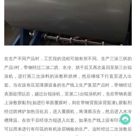
在生产不同产品时，工艺段的流程可能有所不同。生产三涂三烘的
产品1时，带钢经过二涂二烘、水冷、烘干后又再次返回至第三台辊
涂机，进行第三次涂料的涂敷和烘烤，然后继续下行直至进入出
套。当在设有压层薄膜设备的生产线上生产复层产品时，带钢经过
表面处理以后，越过台辊涂机，至第二1台辊涂机时，先在带钢表面
上涂敷胶黏剂(如进行单面覆膜时，则在带钢背面涂背面漆),胶黏剂
经过烘烤炉加热活化后，进入覆膜机，将薄膜压合，然后进入水冷
槽降温。在吹干后经张力辊进入出套。如果生产线上设有印花机，
可以用来进行有印花的有机涂层钢板的生产。这时经过二次涂敷后