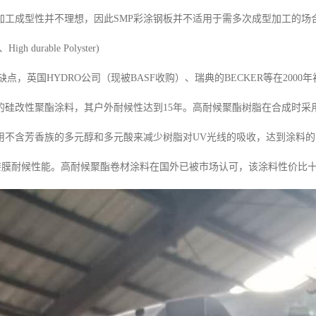
加工成型性并不理想，因此SMP彩涂钢板并不适用于需多次成型加工的场
h durable Polyster)
缺点，英国HYDRO公司（现被BASF收购）、瑞典的BECKER等在2000年
的硅改性聚酯涂料，其户外耐候性达到15年。高耐候聚酯树脂在合成时采
用不含芳香族的多元醇和多元酸来减少树脂对UV光线的吸收，达到涂料
高漆膜耐候性能。高耐候聚酯卷材涂料在国外已被市场认可，该涂料性价比