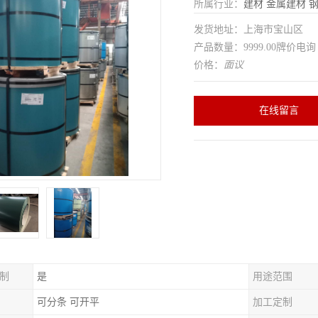
所属行业：
建材
金属建材
发货地址：上海市宝山区
产品数量：9999.00牌价电询
价格：
面议
在线留言
制
是
用途范围
可分条 可开平
加工定制