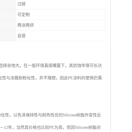
过磅
可定制
两涂两烘
自营
的选择余地大。在一般环境直接曝露下，其防蚀年限可长达
光性与涂膜耐粉化性，并不理想，因此PE涂料的使用仍需
化性，以色泽保持性与耐热性优的Silicone树脂作变性反
2年，当然其价格也比较PE为高，但因Silicone树脂对