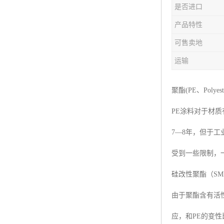
是否进口
产品特性
可售卖地
运输
聚酯(PE、Polyest
PE涂料对于材
7—8年，但于
受到一些限制，
硅改性聚酯（SMP,Sili
由于聚酯含有活性
应，和PE的变性