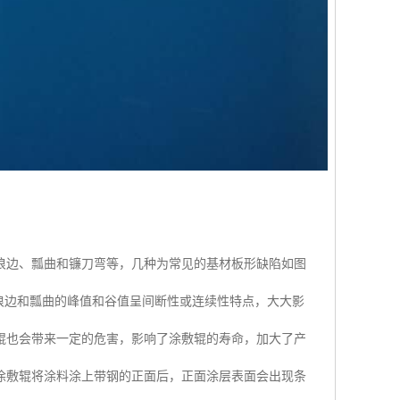
浪边、瓢曲和镰刀弯等，几种为常见的基材板形缺陷如图
因浪边和瓢曲的峰值和谷值呈间断性或连续性特点，大大影
辊也会带来一定的危害，影响了涂敷辊的寿命，加大了产
的涂敷辊将涂料涂上带钢的正面后，正面涂层表面会出现条