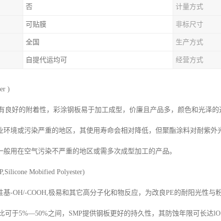
否
计量方式
可贴膜
非标尺寸
全国
生产方式
自提代运均可
经营方式
er )
质有良好的附着性，彩涂钢板易于加工成型，价廉且产品多，颜色和光泽
工业环境或污染严重的地区，其使用寿命会相对降低，但聚酯涂料对耐紫外
一般用在空气污染不严重的地区或需多次成型加工的产品。
cone Mobified Polyester)
基-OH/-COOH,极易和其它高分子化和物反应，为改良PE的耐阳光性与粉
比可于5%—50%之间，SMP提供钢板更好的持久性，其防蚀年限可长达lO－1