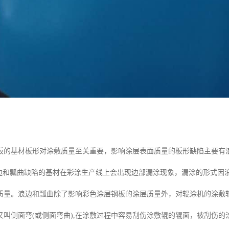
板的基材板形对涂敷质量至关重要，影响涂层表面质量的板形缺陷主要有
有浪边和瓢曲缺陷的基材在彩涂生产线上会出现边部漏涂现象，漏涂的形式
质量。浪边和瓢曲除了影响彩色涂层钢板的涂层质量外，对辊涂机的涂敷
又叫侧面弯(或侧面弯曲),在涂敷过程中容易刮伤涂敷辊的辊面，被刮伤