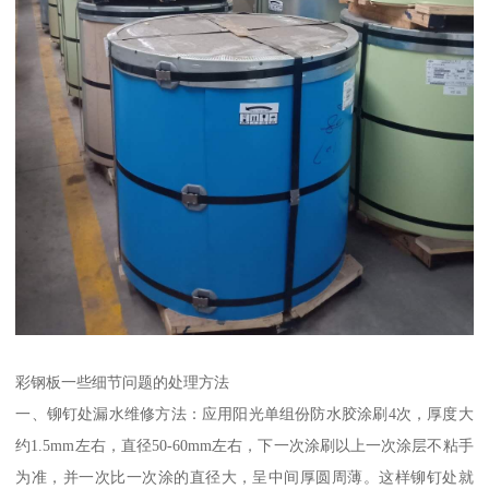
彩钢板一些细节问题的处理方法
一、铆钉处漏水维修方法：应用阳光单组份防水胶涂刷4次，厚度大
约1.5mm左右，直径50-60mm左右，下一次涂刷以上一次涂层不粘手
为准，并一次比一次涂的直径大，呈中间厚圆周薄。这样铆钉处就