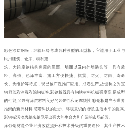
彩色涂层钢板，经辊压冷弯成各种波型的压型板，它适用于工业与
民用建筑、仓库、特种建
筑、大跨度钢结构房屋的屋面、墙面以及内外墙装饰等，具有质
轻、高强、色泽丰富、施工方便快捷、抗震、防火、防雨、寿命
长、免维护等特点，现已被广泛推广应用。成卷生产,故也称之为宝
钢鲜蓝彩涂卷彩涂钢板卷.彩钢板既具有钢铁材料机械强度高,易成型
的性能,又兼有涂层材料良好的装饰性和耐腐蚀性.彩钢板是当今世界
推崇的新兴材料.随着科技的进步、环境意识的增强,生活水平的提高,
彩钢板活动房越来越显示出强大的生命力和广阔的市场前景。
涂镀钢材是企业经济效益提升和技术升级的重要途径，其生产技术