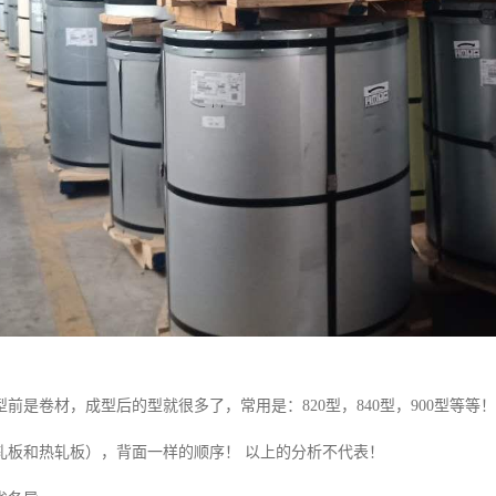
前是卷材，成型后的型就很多了，常用是：820型，840型，900型等
轧板和热轧板），背面一样的顺序！ 以上的分析不代表！