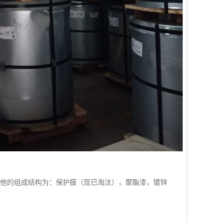
等！他的组成结构为：保护膜（现已淘汰），聚酯漆，镀锌