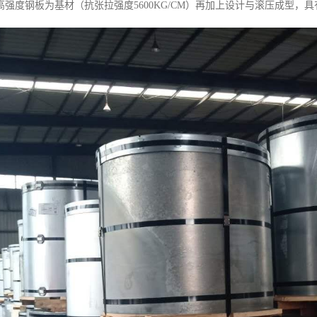
强度钢板为基材（抗张拉强度5600KG/CM）再加上设计与滚压成型，