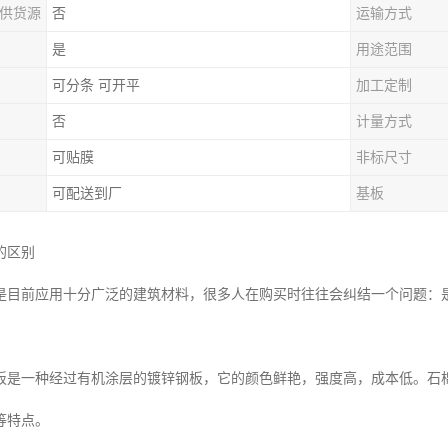
供货源
否
运输方式
是
用途范围
可分条 可开平
加工定制
否
计量方式
可贴膜
非标尺寸
可配送到厂
基板
的区别
是目前应用十分广泛的建筑材料，很多人在购买时往往会纠结一个问题：
板是一种经过有机涂层的镀锌钢板，它的颜色鲜艳，强度高，成本低。石
等特点。