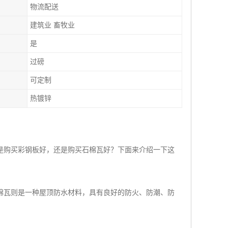
物流配送
建筑业 畜牧业
是
过磅
可定制
热镀锌
是购买彩钢板好，还是购买石棉瓦好？下面来介绍一下这
棉瓦则是一种屋顶防水材料，具有良好的防火、防潮、防