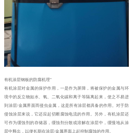
有机涂层钢板的防腐机理“
有机涂层对金属的保护作用，一是作为屏障，将被保护的金属与环
境中的反立物如水、氧、二氧化碳和离子等隔离起来，使之不易进
到涂层/金属界面而侵虫金属，这是所有涂层都具备的作用。对于防
侵蚀涂层来说，它还应起切断腐蚀电流的作用。另外，有机涂层还
可作为缓蚀剂的存储器，缓蚀剂分散或溶解在涂层中，缓慢地从涂
层中释出，以便长期在涂层/金属界面上起抑制腐蚀的作用。