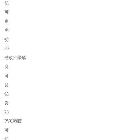
优
可
良
良
劣
20
硅改性聚酯
良
可
良
优
良
20
PVC溶胶
可
优