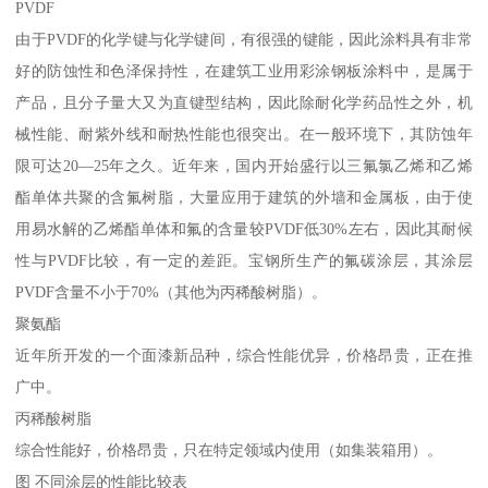
PVDF
由于PVDF的化学键与化学键间，有很强的键能，因此涂料具有非常
好的防蚀性和色泽保持性，在建筑工业用彩涂钢板涂料中，是属于
产品，且分子量大又为直键型结构，因此除耐化学药品性之外，机
械性能、耐紫外线和耐热性能也很突出。在一般环境下，其防蚀年
限可达20—25年之久。近年来，国内开始盛行以三氟氯乙烯和乙烯
酯单体共聚的含氟树脂，大量应用于建筑的外墙和金属板，由于使
用易水解的乙烯酯单体和氟的含量较PVDF低30%左右，因此其耐候
性与PVDF比较，有一定的差距。宝钢所生产的氟碳涂层，其涂层
PVDF含量不小于70%（其他为丙稀酸树脂）。
聚氨酯
近年所开发的一个面漆新品种，综合性能优异，价格昂贵，正在推
广中。
丙稀酸树脂
综合性能好，价格昂贵，只在特定领域内使用（如集装箱用）。
图 不同涂层的性能比较表