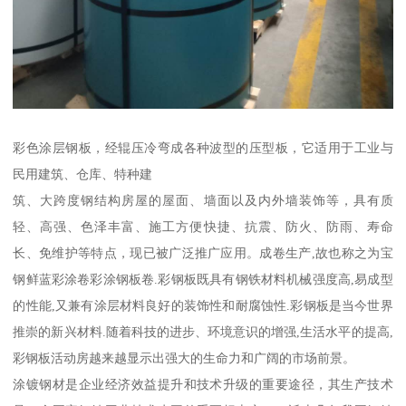
彩色涂层钢板，经辊压冷弯成各种波型的压型板，它适用于工业与
民用建筑、仓库、特种建
筑、大跨度钢结构房屋的屋面、墙面以及内外墙装饰等，具有质
轻、高强、色泽丰富、施工方便快捷、抗震、防火、防雨、寿命
长、免维护等特点，现已被广泛推广应用。成卷生产,故也称之为宝
钢鲜蓝彩涂卷彩涂钢板卷.彩钢板既具有钢铁材料机械强度高,易成型
的性能,又兼有涂层材料良好的装饰性和耐腐蚀性.彩钢板是当今世界
推崇的新兴材料.随着科技的进步、环境意识的增强,生活水平的提高,
彩钢板活动房越来越显示出强大的生命力和广阔的市场前景。
涂镀钢材是企业经济效益提升和技术升级的重要途径，其生产技术