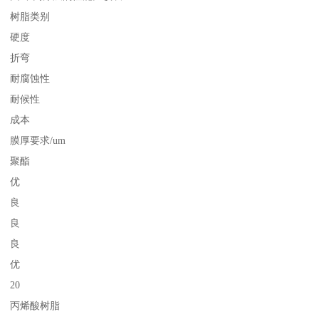
树脂类别
硬度
折弯
耐腐蚀性
耐候性
成本
膜厚要求/um
聚酯
优
良
良
良
优
20
丙烯酸树脂