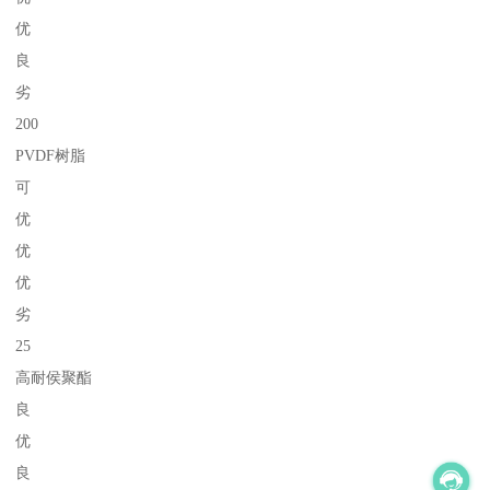
优
良
劣
200
PVDF树脂
可
优
优
优
劣
25
高耐侯聚酯
良
优
良