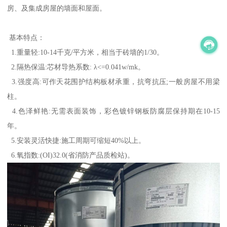
房、及集成房屋的墙面和屋面。
基本特点：
1.重量轻:10-14千克/平方米，相当于砖墙的1/30。
2.隔热保温:芯材导热系数: λ<=0.041w/mk。
3.强度高:可作天花围护结构板材承重，抗弯抗压;一般房屋不用梁
柱。
4.色泽鲜艳:无需表面装饰，彩色镀锌钢板防腐层保持期在10-15
年。
5.安装灵活快捷:施工周期可缩短40%以上。
6.氧指数:(OI)32.0(省消防产品质检站)。