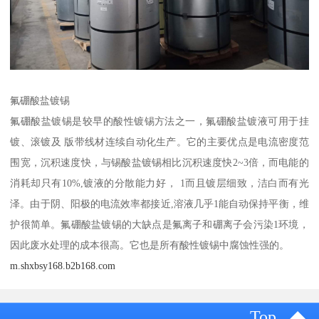
氟硼酸盐镀锡
氟硼酸盐镀锡是较早的酸性镀锡方法之一，氟硼酸盐镀液可用于挂
镀、滚镀及 版带线材连续自动化生产。它的主要优点是电流密度范
围宽，沉积速度快，与锡酸盐镀锡相比沉积速度快2~3倍，而电能的
消耗却只有10%,镀液的分散能力好， 1而且镀层细致，洁白而有光
泽。由于阴、阳极的电流效率都接近,溶液几乎1能自动保持平衡，维
护很简单。氟硼酸盐镀锡的大缺点是氟离子和硼离子会污染1环境，
因此废水处理的成本很高。它也是所有酸性镀锡中腐蚀性强的。
m.shxbsy168.b2b168.com
Top