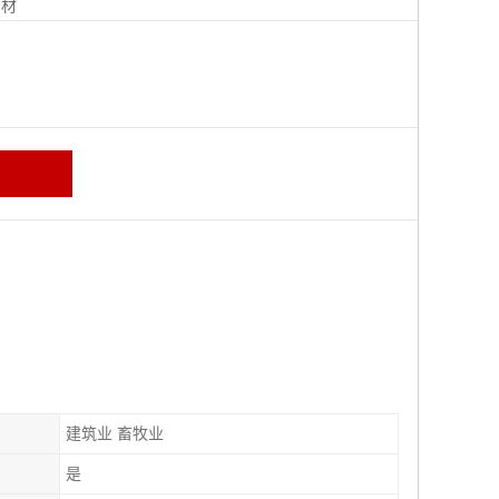
钢材
建筑业 畜牧业
是