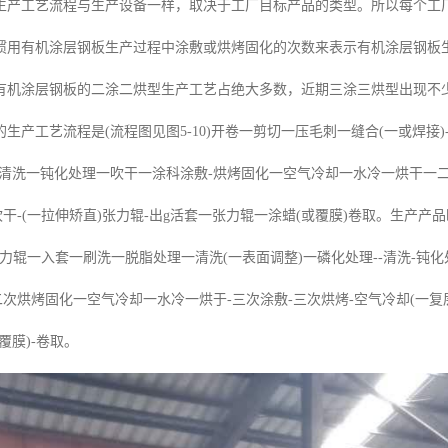
生产工艺流程与生产设备一样，取决于工厂目标产品的类型。所以每个工
惯用有机涂层钢板生产过程中涂敷或烘烤固化的次数来表示有机涂层钢板
有机涂层钢板的二涂二烘型生产工艺占绝大多数，近期三涂三烘型出现不
生产工艺流程是(流程图见图5-10)开卷一剪切一压毛刺一缝合(一或焊接)
清洗一钝化处理一吹干一涂科涂敷-烘烤固化一空气冷却一水冷一烘干一二次
吹干-(一拉伸矫直)张力辊-出g活套一张力辊一涂蜡(或覆膜)卷取。生产
-张力辊一入套一刷洗一脱脂处理一清洗(一表面调整)一磷化处理--清洗-钝化
二次烘烤固化一空气冷却一水冷一烘于-三次涂敷-三次烘烤-空气冷却(一复层
覆膜)-卷取。