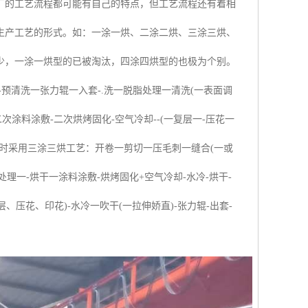
厂的工艺流程都可能有自己的特点，但工艺流程还有着相
生产工艺的形式。如：一涂一烘、二涂二烘、三涂三烘、
少，一涂一烘型的已被淘汰，四涂四烘型的也极为个别。
-预清洗一张力辊一入套-.洗一脱脂处理一清洗(一表面调
涂料涂敷-二次烘烤固化-空气冷却--(一复层一-压花一
产品时采用三涂三烘工艺：开卷一剪切一压毛刺一缝合(一或
处理一-烘干一涂料涂敷-烘烤固化+空气冷却-水冷-烘干-
、压花、印花)-水冷一吹干(一拉伸娇直)-张力辊-出套-