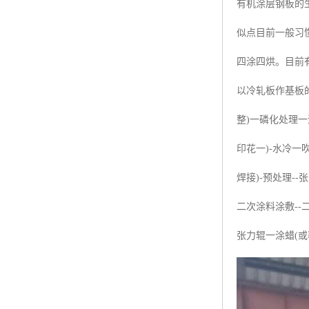
有机涂层钢板的
似点目前一般习
四涂四烘。目前
以冷轧板作基板的
整)一磷化处理一
印花一)-水冷一
焊接)-预处理-
二次涂料涂敷--
张力辊一涂蜡(或