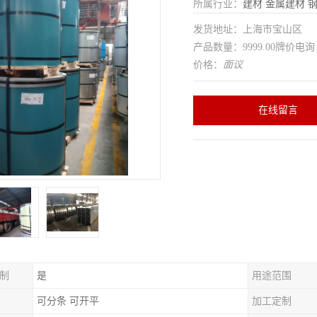
所属行业：
建材
金属建材
发货地址：上海市宝山区
产品数量：9999.00牌价电询
价格：
面议
在线留言
制
是
用途范围
可分条 可开平
加工定制