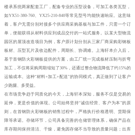
楼承系统两家配套工厂，配备专业的压型设备，可加工各类瓦型，
如YX51-380-760、YX25-210-840等常见型号均能快速响应。这意味
着，客户无需分别对接多个供应商采购基板与加工件，只需一个订
单，便能获得从材料供应到成品交付的一站式服务。以某大型物流
园区的屋顶改造项目为例，客户原计划分别从三家厂商采购彩钢板
板材、压型瓦片及收边配件，周期长、协调难。上海轩本介入后，
基于首钢防火彩钢板提供的方案，由工厂统一完成板材压制与折弯
加工，不仅将采购周期缩短了30%，还通过整合物流降低了约15%的
运输成本。这种“材料+加工+配送”的协同模式，真正做到了让客户
少跑腿、多受益。
在市场竞争趋于同质化的今天，上海轩本深知，服务不仅是交易的
延伸，更是价值的体现。公司始终坚持“诚信经营、客户为本”的原
则，在首钢防火彩钢板的销售过程中，严格执行价格透明、货期保
障等承诺。存储环节，公司具备完善的仓储管理体系，确保产品在
库存期间保持清洁、干燥，避免因存储不当导致的质量问题；出库