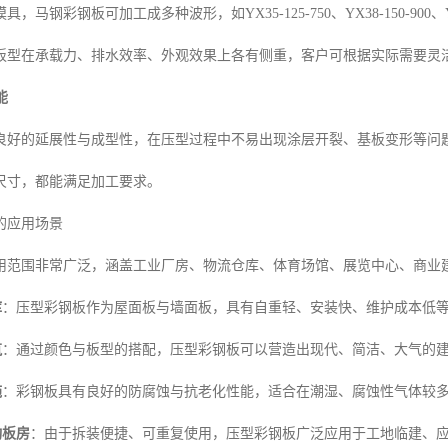
，马钢彩钢板可加工成多种波形，如YX35-125-750、YX38-150-900
板型在承载力、排水效率、外观效果上各有侧重，客户可根据实际需要灵
能
良好的延展性与成型性，在压型过程中不易出现涂层开裂、基板变形等问
尺寸，都能满足加工要求。
的应用场景
用范围非常广泛，涵盖工业厂房、物流仓库、体育场馆、展览中心、商业
库
：压型彩钢板作为屋面板与墙面板，具有自重轻、安装快、维护成本低
筑
：通过颜色与板型的搭配，压型彩钢板可以营造出现代、简洁、大气的
施
：彩钢板具有良好的防腐蚀与抗老化性能，适合在潮湿、腐蚀性气体较
动板房
：由于拆装便捷、可重复使用，压型彩钢板广泛应用于工地临建、